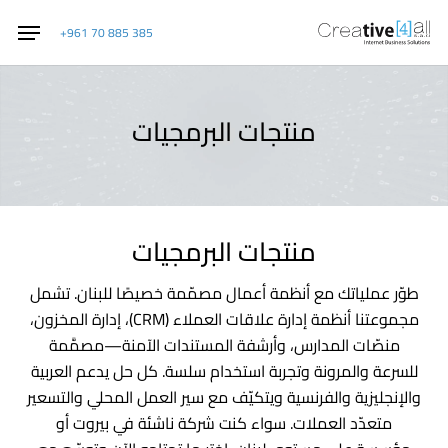
القائمة
p
+961 70 885 385
o
n
t
منتجات البرمجيات
منتجات البرمجيات
طوّر عملياتك مع أنظمة أعمال مصمّمة خصيصًا للبنان. تشمل
مجموعتنا أنظمة إدارة علاقات العملاء (CRM)، إدارة المخزون،
منصّات المدارس، وأرشفة المستندات الآمنة—مصمَّمة
للسرعة والمرونة وتجربة استخدام سلسة. كل حل يدعم العربية
والإنجليزية والفرنسية ويتكيّف مع سير العمل المحلي والتسعير
متعدّد العملات. سواء كنت شركة ناشئة في بيروت أو