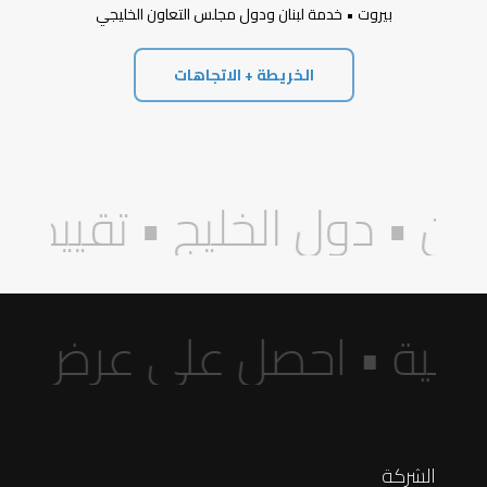
بيروت • خدمة لبنان ودول مجلس التعاون الخليجي
الخريطة + الاتجاهات
 مجانية • احصل على عرض 
الشركة