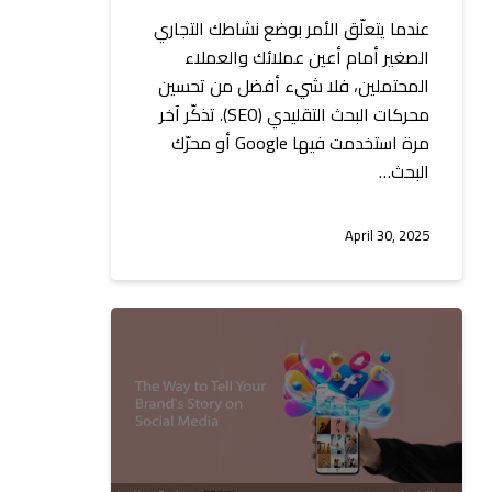
عندما يتعلّق الأمر بوضع نشاطك التجاري
الصغير أمام أعين عملائك والعملاء
المحتملين، فلا شيء أفضل من تحسين
محركات البحث التقليدي (SEO). تذكّر آخر
مرة استخدمت فيها Google أو محرّك
البحث…
April 30, 2025
الطريقة
لسرد
قصة
علامتك
التجارية
على
وسائل