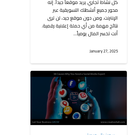
كل نشاط تجاري يريد موقعاً جيداً. إنه
محور جميع أنشطتك التسويقية عبر
الإنترنت. ومن دون موقع جيد، لن ترى
نتائج مهمة من أي حملة إعلانية رقمية.
أنت تخسر المال يومياً…
January 27, 2025
38
سببًا
يدفعك
للحاجة
إلى
خبير
في
وسائل
سوشيال ميديا