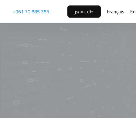
p
En
Français
طلب سعر
+961 70 885 385
o
n
t