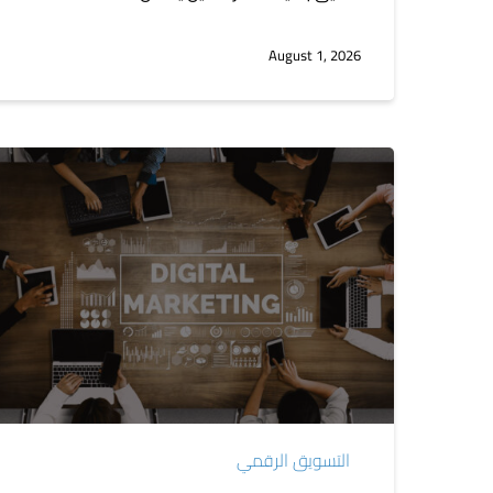
August 1, 2026
كيفية
اختيار
أفضل
وكالة
أو
شركة
تسويق
رقمي
في
لبنان
التسويق الرقمي