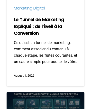
l’Éveil
Marketing Digital
à
la
Le Tunnel de Marketing
Conversion
Expliqué : de l’Éveil à la
Conversion
Ce qu'est un tunnel de marketing,
comment associer du contenu à
chaque étape, les fuites courantes, et
un cadre simple pour auditer le vôtre.
August 1, 2026
Guide
de
Planification