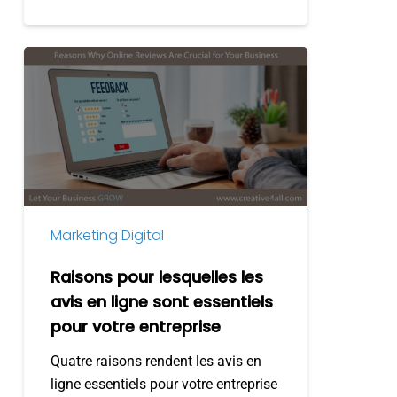
Raisons
pour
lesquelles
les
avis
en
ligne
sont
Marketing Digital
essentiels
pour
Raisons pour lesquelles les
votre
avis en ligne sont essentiels
entreprise
pour votre entreprise
Quatre raisons rendent les avis en
ligne essentiels pour votre entreprise