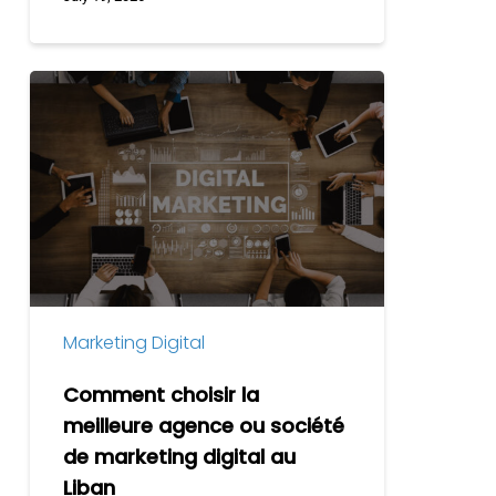
Comment
choisir
la
meilleure
agence
ou
société
de
marketing
Marketing Digital
digital
au
Comment choisir la
Liban
meilleure agence ou société
de marketing digital au
Liban