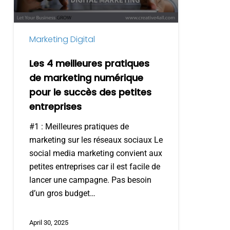
marketing
numérique
pour
Marketing Digital
le
succès
Les 4 meilleures pratiques
des
de marketing numérique
petites
pour le succès des petites
entreprises
entreprises
#1 : Meilleures pratiques de
marketing sur les réseaux sociaux Le
social media marketing convient aux
petites entreprises car il est facile de
lancer une campagne. Pas besoin
d’un gros budget…
April 30, 2025