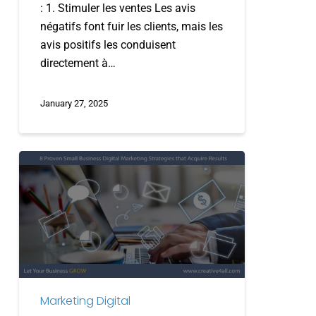
: 1. Stimuler les ventes Les avis
négatifs font fuir les clients, mais les
avis positifs les conduisent
directement à…
January 27, 2025
8
stratégies
de
marketing
numérique
éprouvées
pour
les
Marketing Digital
petites