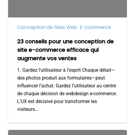
site
e-
commerce
efficace
Conception de Sites Web
E-commerce
qui
augmente
23 conseils pour une conception de
vos
site e-commerce efficace qui
ventes
augmente vos ventes
1. Gardez l’utilisateur à l’esprit Chaque détail—
des photos produit aux formulaires—peut
influencer l’achat. Gardez l’utilisateur au centre
de chaque décision de webdesign e-commerce.
L’UX est décisive pour transformer les
visiteurs…
Erreurs