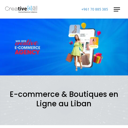
Skip
Menu
+961 70 885 385
to
main
content
E-commerce & Boutiques en
Ligne au Liban