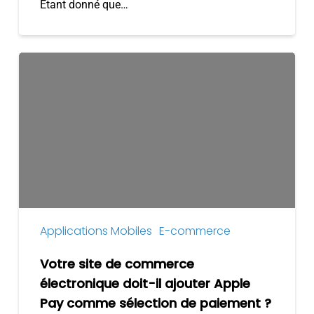
Étant donné que…
Votre
site
de
commerce
électronique
doit-
il
ajouter
Apple
Pay
Applications Mobiles
E-commerce
comme
sélection
Votre site de commerce
de
électronique doit-il ajouter Apple
paiement
Pay comme sélection de paiement ?