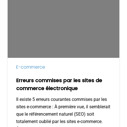
commises
par
les
sites
de
commerce
électronique
E-commerce
Erreurs commises par les sites de
commerce électronique
Il existe 5 erreurs courantes commises par les
sites e-commerce : À première vue, il semblerait
que le référencement naturel (SEO) soit
totalement oublié par les sites e-commerce.