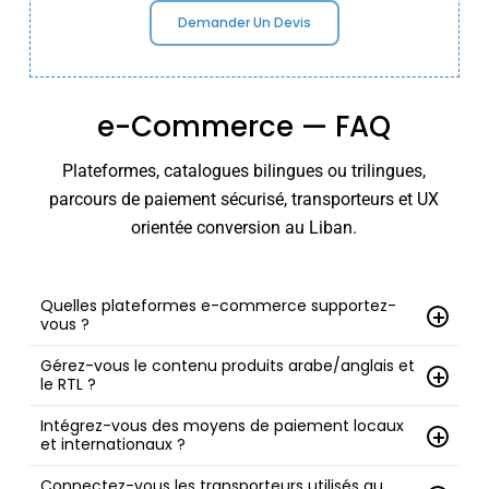
Demander Un Devis
e-Commerce — FAQ
Plateformes, catalogues bilingues ou trilingues,
parcours de paiement sécurisé, transporteurs et UX
orientée conversion au Liban.
Quelles plateformes e-commerce supportez-
vous ?
WooCommerce, ainsi que des options enterprise
Gérez-vous le contenu produits arabe/anglais et
le RTL ?
selon catalogue, intégrations et croissance.
Oui. Catalogues bilingues, mises en page RTL,
Intégrez-vous des moyens de paiement locaux
et internationaux ?
filtres/recherche localisés et structures claires.
Oui. Multiples méthodes et parcours de paiement
Connectez-vous les transporteurs utilisés au