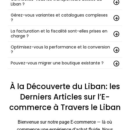
Liban ?
sécurisé conformes à vos politiques.
Oui. Règles d’expédition, étiquetage et suivi avec
Gérez-vous variantes et catalogues complexes
?
transporteurs locaux/internationaux ; zones couvrant
tout le pays.
Oui. Variantes, bundles, produits configurables,
La facturation et la fiscalité sont-elles prises en
charge ?
attributs et règles de stock.
Oui. Statuts, factures et exports adaptés à votre
Optimisez-vous la performance et la conversion
?
comptabilité.
Oui. Pages rapides, UX claire, données structurées et
Pouvez-vous migrer une boutique existante ?
analytics sur listing/fiche/panier.
Oui. Migration produits/clients/commandes avec
redirections et continuité SEO.
À la Découverte du Liban: les
Derniers Articles sur l’E-
commerce à Travers le Liban
Bienvenue sur notre page E-commerce — là où
commence une expérience d’achat fluide. Nous