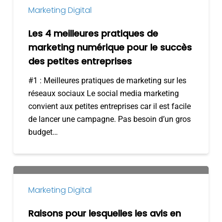
4
Marketing Digital
meilleures
pratiques
Les 4 meilleures pratiques de
de
marketing numérique pour le succès
marketing
des petites entreprises
numérique
#1 : Meilleures pratiques de marketing sur les
pour
réseaux sociaux Le social media marketing
le
convient aux petites entreprises car il est facile
succès
de lancer une campagne. Pas besoin d’un gros
des
budget…
petites
entreprises
Raisons
pour
Marketing Digital
lesquelles
les
Raisons pour lesquelles les avis en