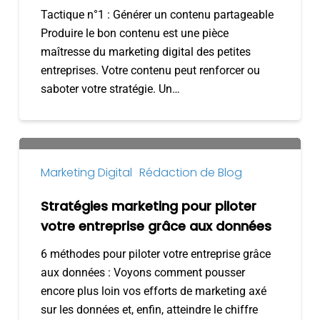
Tactique n°1 : Générer un contenu partageable
petites
Produire le bon contenu est une pièce
entreprises
maîtresse du marketing digital des petites
qui
entreprises. Votre contenu peut renforcer ou
donnent
saboter votre stratégie. Un…
des
résultats
Stratégies
marketing
Marketing Digital
Rédaction de Blog
pour
piloter
Stratégies marketing pour piloter
votre
votre entreprise grâce aux données
entreprise
6 méthodes pour piloter votre entreprise grâce
grâce
aux données : Voyons comment pousser
aux
encore plus loin vos efforts de marketing axé
données
sur les données et, enfin, atteindre le chiffre