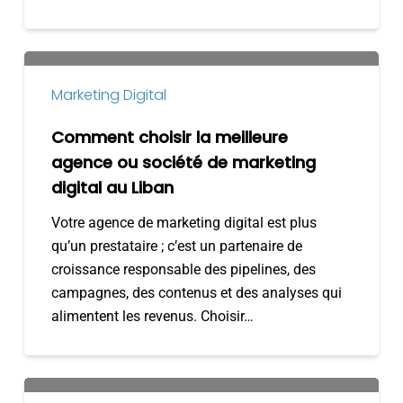
Comment
choisir
Marketing Digital
la
meilleure
Comment choisir la meilleure
agence
agence ou société de marketing
ou
digital au Liban
société
Votre agence de marketing digital est plus
de
qu’un prestataire ; c’est un partenaire de
marketing
croissance responsable des pipelines, des
digital
campagnes, des contenus et des analyses qui
au
alimentent les revenus. Choisir…
Liban
Les