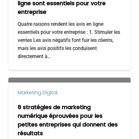
avis
ligne sont essentiels pour votre
en
entreprise
ligne
Quatre raisons rendent les avis en ligne
sont
essentiels pour votre entreprise : 1. Stimuler les
essentiels
ventes Les avis négatifs font fuir les clients,
pour
mais les avis positifs les conduisent
votre
directement à…
entreprise
8
stratégies
Marketing Digital
de
marketing
8 stratégies de marketing
numérique
numérique éprouvées pour les
éprouvées
petites entreprises qui donnent des
pour
résultats
les