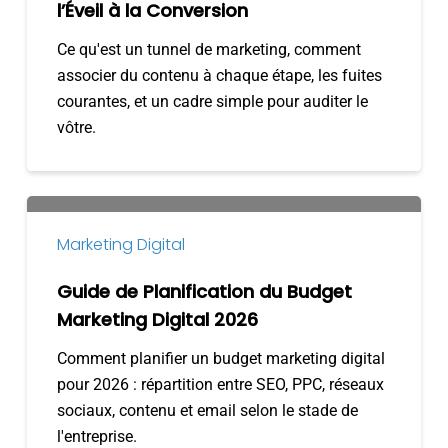
Expliqué
l’Éveil à la Conversion
:
Ce qu'est un tunnel de marketing, comment
de
associer du contenu à chaque étape, les fuites
l’Éveil
courantes, et un cadre simple pour auditer le
à
vôtre.
la
Conversion
Guide
de
Marketing Digital
Planification
du
Guide de Planification du Budget
Budget
Marketing Digital 2026
Marketing
Comment planifier un budget marketing digital
Digital
pour 2026 : répartition entre SEO, PPC, réseaux
2026
sociaux, contenu et email selon le stade de
l'entreprise.