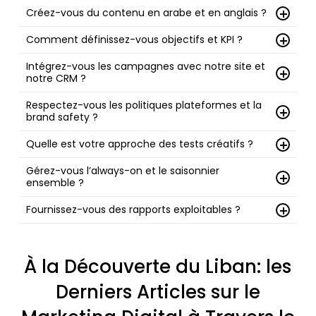
Search, social, contenu et email—coordonnés pour
Créez-vous du contenu en arabe et en anglais ?
toucher un public national.
Oui. Rédaction et créas adaptées aux audiences et
Comment définissez-vous objectifs et KPI ?
secteurs libanais.
Objectifs clairs (notoriété, leads, ventes) reliés à
Intégrez-vous les campagnes avec notre site et
notre CRM ?
l’analytics et au CRM.
Oui. Tracking, formulaires et automatisations pour
Respectez-vous les politiques plateformes et la
brand safety ?
un impact mesurable.
Oui. Conformité publicitaire et processus
Quelle est votre approche des tests créatifs ?
d’approbation pour protéger la marque.
Tests structurés des hooks, messages et formats ;
Gérez-vous l’always-on et le saisonnier
ensemble ?
montée en charge des gagnants.
Oui. Plans intégrés équilibrant l’« always-on » et les
Fournissez-vous des rapports exploitables ?
temps forts.
Oui. Rapports actionnables reliant dépenses et
résultats.
À la Découverte du Liban: les
Derniers Articles sur le