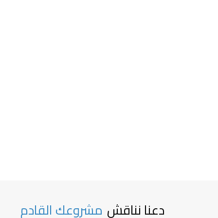
دعنا نناقش
مشروعك القادم