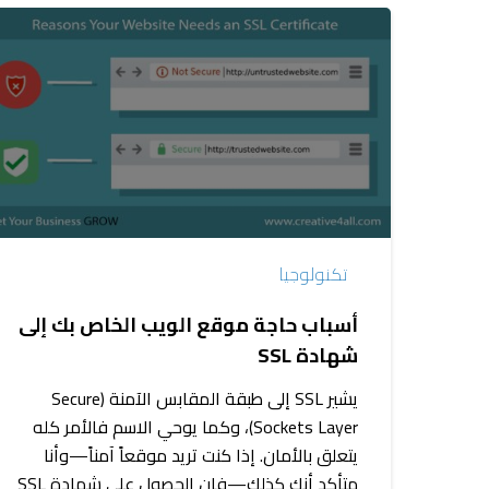
أسباب
حاجة
موقع
الويب
الخاص
بك
إلى
شهادة
SSL
تكنولوجيا
أسباب حاجة موقع الويب الخاص بك إلى
شهادة SSL
يشير SSL إلى طبقة المقابس الآمنة (Secure
Sockets Layer)، وكما يوحي الاسم فالأمر كله
يتعلق بالأمان. إذا كنت تريد موقعاً آمناً—وأنا
متأكد أنك كذلك—فإن الحصول على شهادة SSL