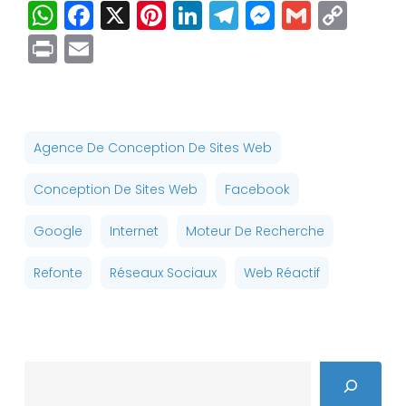
WhatsApp
Facebook
X
Pinterest
LinkedIn
Telegram
Messenge
Gmail
Cop
Link
Print
Email
Agence De Conception De Sites Web
Conception De Sites Web
Facebook
Google
Internet
Moteur De Recherche
Refonte
Réseaux Sociaux
Web Réactif
Search