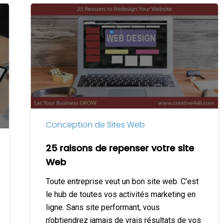
25
raisons
de
repenser
votre
site
Web
Conception de Sites Web
25 raisons de repenser votre site
Web
Toute entreprise veut un bon site web. C’est
le hub de toutes vos activités marketing en
ligne. Sans site performant, vous
n’obtiendrez jamais de vrais résultats de vos