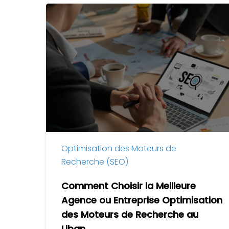
Comment
Choisir
la
Meilleure
Agence
ou
Entreprise
Optimisation
des
Moteurs
de
Optimisation des Moteurs de
Recherche
Recherche (SEO)
au
Liban
Comment Choisir la Meilleure
Agence ou Entreprise Optimisation
des Moteurs de Recherche au
Liban