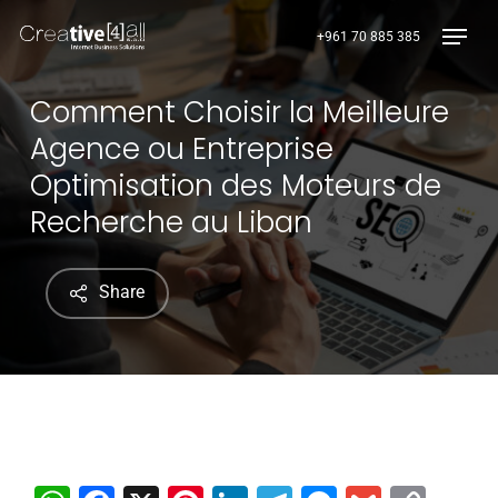
Skip
Menu
+961 70 885 385
to
main
content
Comment Choisir la Meilleure
Agence ou Entreprise
Optimisation des Moteurs de
Recherche au Liban
Share