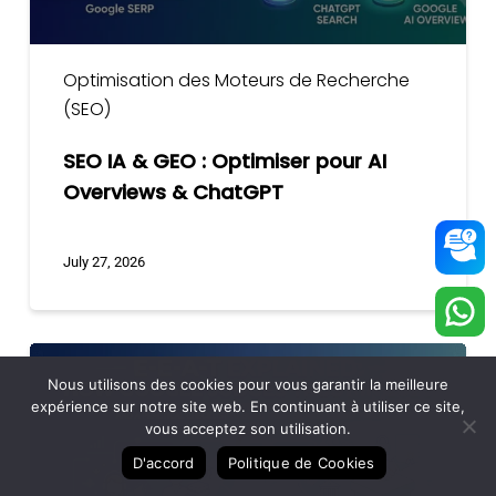
&
ChatGPT
Optimisation des Moteurs de Recherche
(SEO)
SEO IA & GEO : Optimiser pour AI
Overviews & ChatGPT
July 27, 2026
E-
E-
Nous utilisons des cookies pour vous garantir la meilleure
expérience sur notre site web. En continuant à utiliser ce site,
A-
vous acceptez son utilisation.
T
D'accord
Politique de Cookies
Expliqué