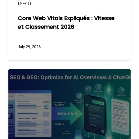
(SEO)
Core Web Vitals Expliqués : Vitesse
et Classement 2026
July 29, 2026
SEO
IA
&
GEO
:
Optimiser
pour
AI
Overviews