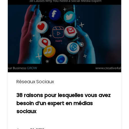
raisons
pour
lesquelles
vous
avez
besoin
d’un
expert
en
médias
Réseaux Sociaux
sociaux
38 raisons pour lesquelles vous avez
besoin d’un expert en médias
sociaux