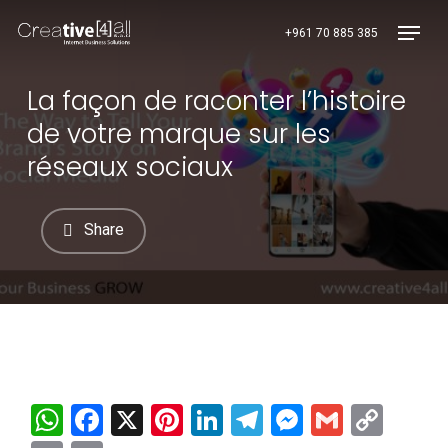
Skip
Menu
+961 70 885 385
to
main
content
La façon de raconter l’histoire
de votre marque sur les
réseaux sociaux
Share
WhatsApp
Facebook
X
Pinterest
LinkedIn
Telegram
Messenge
Gmail
Cop