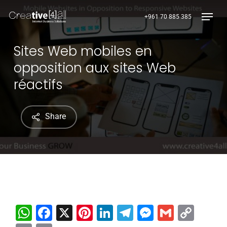
Skip
Menu
+961 70 885 385
to
main
content
Sites Web mobiles en
opposition aux sites Web
réactifs
Share
WhatsApp
Facebook
X
Pinterest
LinkedIn
Telegram
Messenge
Gmail
Cop