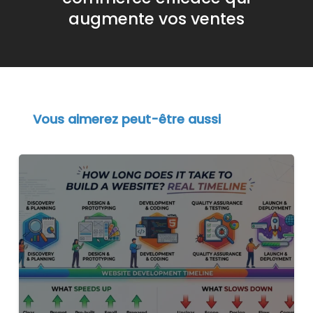
augmente vos ventes
Vous aimerez peut-être aussi
Combien
de
Temps
pour
Créer
un
Site
Web
?