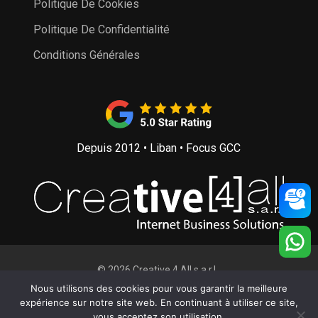
Politique De Cookies
Politique De Confidentialité
Conditions Générales
Depuis 2012 • Liban • Focus GCC
© 2026 Creative 4 All s.a.r.l..
Conception Web
et
Développement Web
par
Creative 4 All
Nous utilisons des cookies pour vous garantir la meilleure
s.a.r.l.
expérience sur notre site web. En continuant à utiliser ce site,
vous acceptez son utilisation.